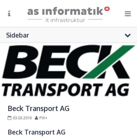
Sidebar
STARTSEITE
+41 71 622 55 66
ÜBER UNS
info@as-info.ch
Oberfeldstrasse 9, Weinfelden
ANGEBOT
REFERENZEN
Keine Kategorien
SUPPORT
KONTAKT
Beck Transport AG
03.03.2016
PIX+
Beck Transport AG