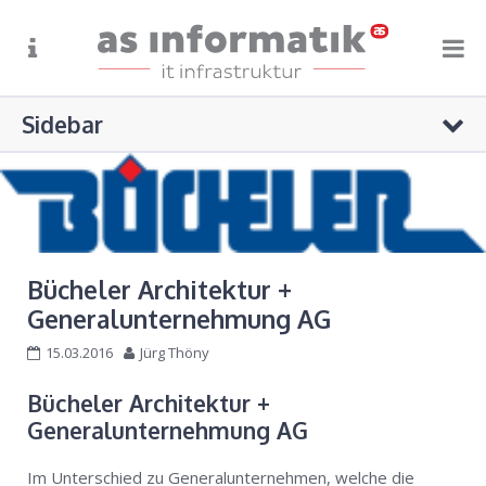
Sidebar
STARTSEITE
+41 71 622 55 66
ÜBER UNS
info@as-info.ch
Oberfeldstrasse 9, Weinfelden
ANGEBOT
REFERENZEN
Bücheler Architektur +
Keine Kategorien
SUPPORT
Generalunternehmung AG
15.03.2016
Jürg Thöny
KONTAKT
Bücheler Architektur +
Generalunternehmung AG
Im Unterschied zu Generalunternehmen, welche die