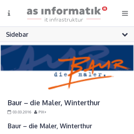
Sidebar
STARTSEITE
+41 71 622 55 66
ÜBER UNS
info@as-info.ch
Oberfeldstrasse 9, Weinfelden
ANGEBOT
REFERENZEN
Keine Kategorien
SUPPORT
KONTAKT
Baur – die Maler, Winterthur
03.03.2016
PIX+
Baur – die Maler, Winterthur