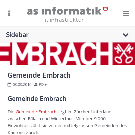
Sidebar
STARTSEITE
+41 71 622 55 66
ÜBER UNS
info@as-info.ch
Oberfeldstrasse 9, Weinfelden
ANGEBOT
Gemeinde Embrach
REFERENZEN
Keine Kategorien
03.03.2016
PIX+
SUPPORT
Gemeinde Embrach
KONTAKT
Die
Gemeinde Embrach
liegt im Zürcher Unterland
zwischen Bülach und Winterthur. Mit über 9’000
Einwohner zählt sie zu den mittelgrossen Gemeinden des
Kantons Zürich.